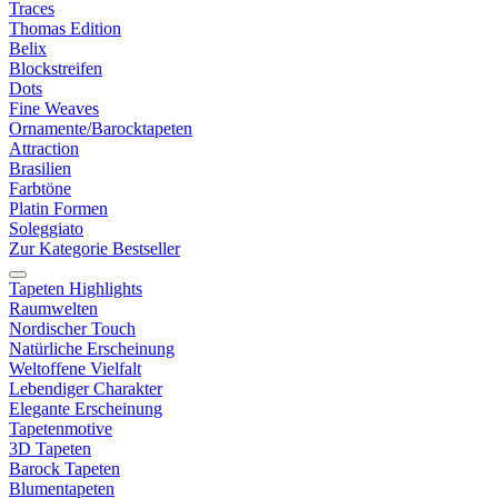
Traces
Thomas Edition
Belix
Blockstreifen
Dots
Fine Weaves
Ornamente/Barocktapeten
Attraction
Brasilien
Farbtöne
Platin Formen
Soleggiato
Zur Kategorie Bestseller
Tapeten Highlights
Raumwelten
Nordischer Touch
Natürliche Erscheinung
Weltoffene Vielfalt
Lebendiger Charakter
Elegante Erscheinung
Tapetenmotive
3D Tapeten
Barock Tapeten
Blumentapeten