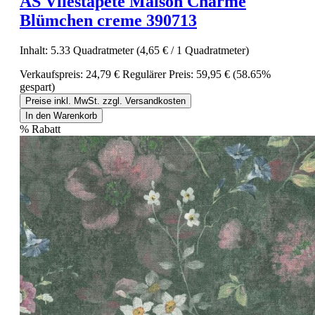
AS Vliestapete Maison Charme
Blümchen creme 390713
Inhalt:
5.33 Quadratmeter
(4,65 € / 1 Quadratmeter)
Verkaufspreis:
24,79 €
Regulärer Preis:
59,95 €
(58.65%
gespart)
Preise inkl. MwSt. zzgl. Versandkosten
In den Warenkorb
%
Rabatt