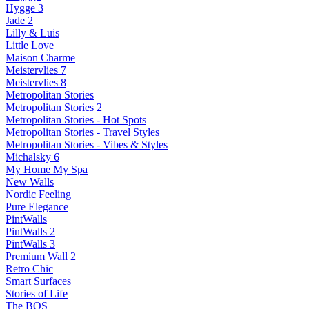
Hygge 3
Jade 2
Lilly & Luis
Little Love
Maison Charme
Meistervlies 7
Meistervlies 8
Metropolitan Stories
Metropolitan Stories 2
Metropolitan Stories - Hot Spots
Metropolitan Stories - Travel Styles
Metropolitan Stories - Vibes & Styles
Michalsky 6
My Home My Spa
New Walls
Nordic Feeling
Pure Elegance
PintWalls
PintWalls 2
PintWalls 3
Premium Wall 2
Retro Chic
Smart Surfaces
Stories of Life
The BOS