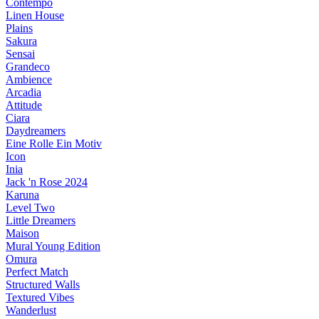
Contempo
Linen House
Plains
Sakura
Sensai
Grandeco
Ambience
Arcadia
Attitude
Ciara
Daydreamers
Eine Rolle Ein Motiv
Icon
Inia
Jack 'n Rose 2024
Karuna
Level Two
Little Dreamers
Maison
Mural Young Edition
Omura
Perfect Match
Structured Walls
Textured Vibes
Wanderlust