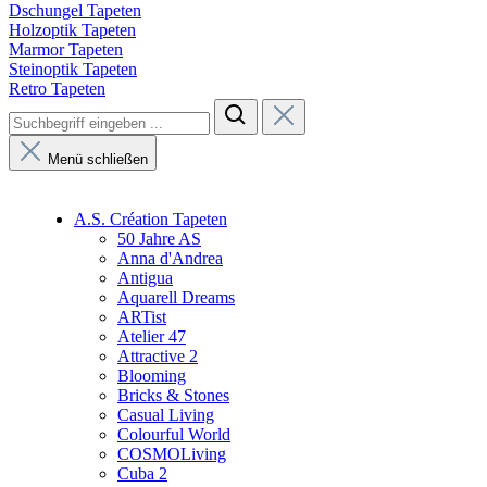
Dschungel Tapeten
Holzoptik Tapeten
Marmor Tapeten
Steinoptik Tapeten
Retro Tapeten
Menü schließen
A.S. Création Tapeten
50 Jahre AS
Anna d'Andrea
Antigua
Aquarell Dreams
ARTist
Atelier 47
Attractive 2
Blooming
Bricks & Stones
Casual Living
Colourful World
COSMOLiving
Cuba 2