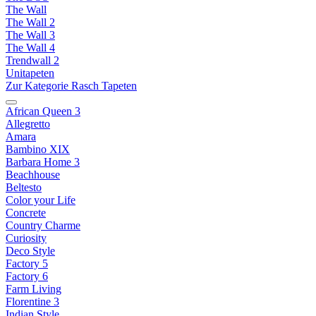
The Wall
The Wall 2
The Wall 3
The Wall 4
Trendwall 2
Unitapeten
Zur Kategorie Rasch Tapeten
African Queen 3
Allegretto
Amara
Bambino XIX
Barbara Home 3
Beachhouse
Beltesto
Color your Life
Concrete
Country Charme
Curiosity
Deco Style
Factory 5
Factory 6
Farm Living
Florentine 3
Indian Style