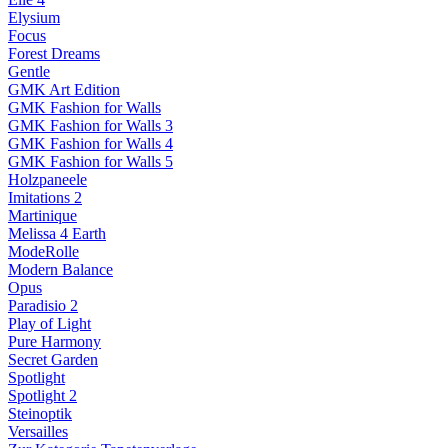
Elysium
Focus
Forest Dreams
Gentle
GMK Art Edition
GMK Fashion for Walls
GMK Fashion for Walls 3
GMK Fashion for Walls 4
GMK Fashion for Walls 5
Holzpaneele
Imitations 2
Martinique
Melissa 4 Earth
ModeRolle
Modern Balance
Opus
Paradisio 2
Play of Light
Pure Harmony
Secret Garden
Spotlight
Spotlight 2
Steinoptik
Versailles