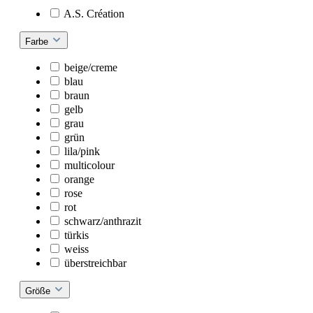
A.S. Création
Farbe
beige/creme
blau
braun
gelb
grau
grün
lila/pink
multicolour
orange
rose
rot
schwarz/anthrazit
türkis
weiss
überstreichbar
Größe