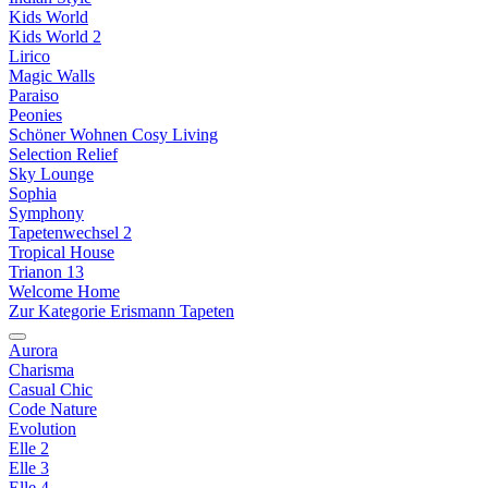
Kids World
Kids World 2
Lirico
Magic Walls
Paraiso
Peonies
Schöner Wohnen Cosy Living
Selection Relief
Sky Lounge
Sophia
Symphony
Tapetenwechsel 2
Tropical House
Trianon 13
Welcome Home
Zur Kategorie Erismann Tapeten
Aurora
Charisma
Casual Chic
Code Nature
Evolution
Elle 2
Elle 3
Elle 4