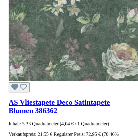
AS Vliestapete Deco Satintapete
Blumen 386362
Inhalt:
5.33 Quadratmeter
(4,04 € / 1 Quadratmeter)
Verkaufspreis:
21,55 €
Regulärer Preis:
72,95 €
(70.46%