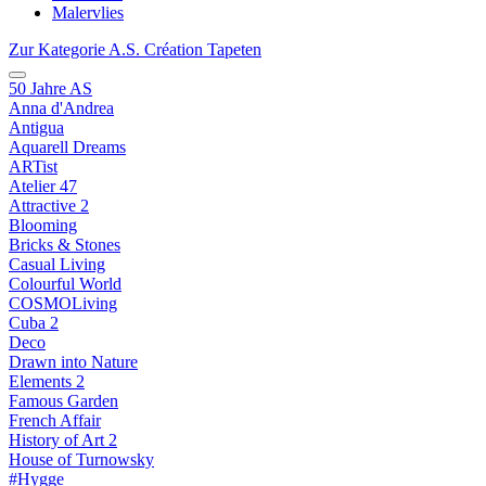
Malervlies
Zur Kategorie A.S. Création Tapeten
50 Jahre AS
Anna d'Andrea
Antigua
Aquarell Dreams
ARTist
Atelier 47
Attractive 2
Blooming
Bricks & Stones
Casual Living
Colourful World
COSMOLiving
Cuba 2
Deco
Drawn into Nature
Elements 2
Famous Garden
French Affair
History of Art 2
House of Turnowsky
#Hygge