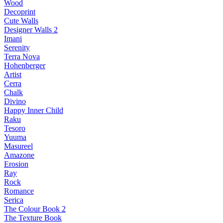
Wood
Decoprint
Cute Walls
Designer Walls 2
Imani
Serenity
Terra Nova
Hohenberger
Artist
Cerra
Chalk
Divino
Happy Inner Child
Raku
Tesoro
Yuuma
Masureel
Amazone
Erosion
Ray
Rock
Romance
Serica
The Colour Book 2
The Texture Book