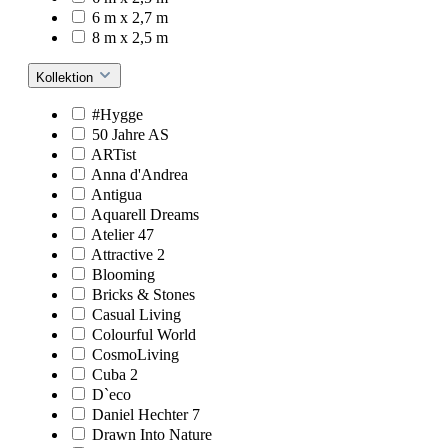
6 m x 2,7 m
8 m x 2,5 m
Kollektion
#Hygge
50 Jahre AS
ARTist
Anna d'Andrea
Antigua
Aquarell Dreams
Atelier 47
Attractive 2
Blooming
Bricks & Stones
Casual Living
Colourful World
CosmoLiving
Cuba 2
D`eco
Daniel Hechter 7
Drawn Into Nature