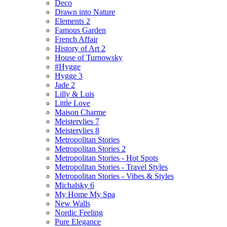
Deco
Drawn into Nature
Elements 2
Famous Garden
French Affair
History of Art 2
House of Turnowsky
#Hygge
Hygge 3
Jade 2
Lilly & Luis
Little Love
Maison Charme
Meistervlies 7
Meistervlies 8
Metropolitan Stories
Metropolitan Stories 2
Metropolitan Stories - Hot Spots
Metropolitan Stories - Travel Styles
Metropolitan Stories - Vibes & Styles
Michalsky 6
My Home My Spa
New Walls
Nordic Feeling
Pure Elegance