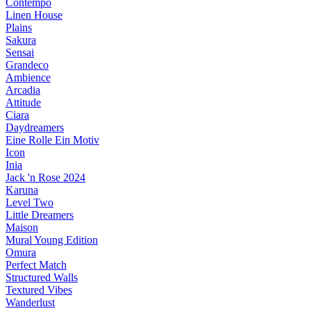
Contempo
Linen House
Plains
Sakura
Sensai
Grandeco
Ambience
Arcadia
Attitude
Ciara
Daydreamers
Eine Rolle Ein Motiv
Icon
Inia
Jack 'n Rose 2024
Karuna
Level Two
Little Dreamers
Maison
Mural Young Edition
Omura
Perfect Match
Structured Walls
Textured Vibes
Wanderlust