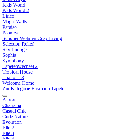
Kids World
Kids World 2
Lirico
Magic Walls
Paraiso
Peonies
Schöner Wohnen Cosy Living
Selection Relief
Sky Lounge
Sophia
Symphony
Tapetenwechsel 2
Tropical House
Trianon 13
Welcome Home
Zur Kategorie Erismann Tapeten
Aurora
Charisma
Casual Chic
Code Nature
Evolution
Elle 2
Elle 3
Elle 4