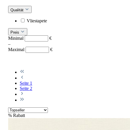
Qualität
Vliestapete
Preis
Minimal
€
–
Maximal
€
Seite
1
Seite
2
%
Rabatt