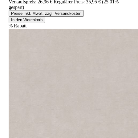
Verkaufspreis:
26,96 €
Regulärer Preis:
35,95 €
(25.01%
gespart)
Preise inkl. MwSt. zzgl. Versandkosten
In den Warenkorb
%
Rabatt