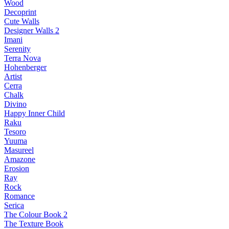
Wood
Decoprint
Cute Walls
Designer Walls 2
Imani
Serenity
Terra Nova
Hohenberger
Artist
Cerra
Chalk
Divino
Happy Inner Child
Raku
Tesoro
Yuuma
Masureel
Amazone
Erosion
Ray
Rock
Romance
Serica
The Colour Book 2
The Texture Book