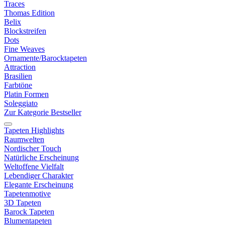
Traces
Thomas Edition
Belix
Blockstreifen
Dots
Fine Weaves
Ornamente/Barocktapeten
Attraction
Brasilien
Farbtöne
Platin Formen
Soleggiato
Zur Kategorie Bestseller
Tapeten Highlights
Raumwelten
Nordischer Touch
Natürliche Erscheinung
Weltoffene Vielfalt
Lebendiger Charakter
Elegante Erscheinung
Tapetenmotive
3D Tapeten
Barock Tapeten
Blumentapeten