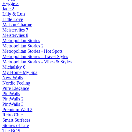
Hygge 3
Jade 2
Lilly & Luis
Little Love
Maison Charme
Meistervlies 7
Meistervlies 8
Metropolitan Stories
Metropolitan Stories 2
Metropolitan Stories - Hot Spots
Metropolitan Stories - Travel Styles
Metropolitan Stories - Vibes & Styles
Michalsky 6
My Home My Spa
New Walls
Nordic Feeling
Pure Elegance
PintWalls
PintWalls 2
PintWalls 3
Premium Wall 2
Retro Chic
Smart Surfaces
Stories of Life
The BOS