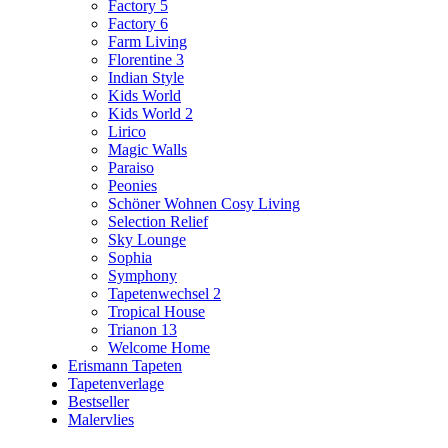
Factory 5
Factory 6
Farm Living
Florentine 3
Indian Style
Kids World
Kids World 2
Lirico
Magic Walls
Paraiso
Peonies
Schöner Wohnen Cosy Living
Selection Relief
Sky Lounge
Sophia
Symphony
Tapetenwechsel 2
Tropical House
Trianon 13
Welcome Home
Erismann Tapeten
Tapetenverlage
Bestseller
Malervlies