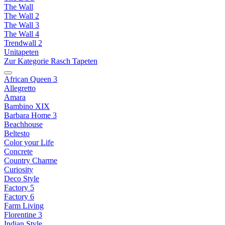
The Wall
The Wall 2
The Wall 3
The Wall 4
Trendwall 2
Unitapeten
Zur Kategorie Rasch Tapeten
African Queen 3
Allegretto
Amara
Bambino XIX
Barbara Home 3
Beachhouse
Beltesto
Color your Life
Concrete
Country Charme
Curiosity
Deco Style
Factory 5
Factory 6
Farm Living
Florentine 3
Indian Style