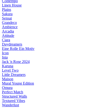
Contempo
Linen House
Plains
Sakura
Sensai
Grandeco
Ambience
Arcadia
Attitude
Ciara
Daydreamers
Eine Rolle Ein Motiv
Icon
Inia
Jack 'n Rose 2024
Karuna
Level Two
Little Dreamers
Maison
Mural Young Edition
Omura
Perfect Match
Structured Walls
Textured Vibes
Wanderlust