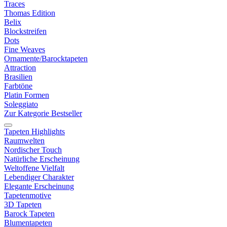
Traces
Thomas Edition
Belix
Blockstreifen
Dots
Fine Weaves
Ornamente/Barocktapeten
Attraction
Brasilien
Farbtöne
Platin Formen
Soleggiato
Zur Kategorie Bestseller
Tapeten Highlights
Raumwelten
Nordischer Touch
Natürliche Erscheinung
Weltoffene Vielfalt
Lebendiger Charakter
Elegante Erscheinung
Tapetenmotive
3D Tapeten
Barock Tapeten
Blumentapeten