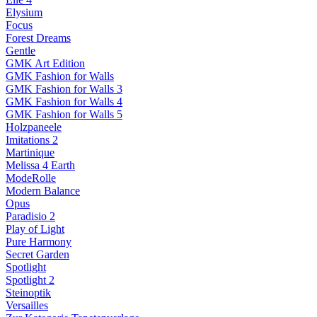
Elysium
Focus
Forest Dreams
Gentle
GMK Art Edition
GMK Fashion for Walls
GMK Fashion for Walls 3
GMK Fashion for Walls 4
GMK Fashion for Walls 5
Holzpaneele
Imitations 2
Martinique
Melissa 4 Earth
ModeRolle
Modern Balance
Opus
Paradisio 2
Play of Light
Pure Harmony
Secret Garden
Spotlight
Spotlight 2
Steinoptik
Versailles