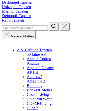
Dschungel Tapeten
Holzoptik Tapeten
Marmor Tapeten
Steinoptik Tapeten
Retro Tapeten
Menü schließen
A.S. Création Tapeten
50 Jahre AS
Anna d'Andrea
Antigua
Aquarell Dreams
ARTist
Atelier 47
Attractive 2
Blooming
Bricks & Stones
Casual Living
Colourful World
COSMOLiving
Cuba 2