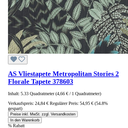
AS Vliestapete Metropolitan Stories 2
Florale Tapete 378603
Inhalt:
5.33 Quadratmeter
(4,66 € / 1 Quadratmeter)
Verkaufspreis:
24,84 €
Regulärer Preis:
54,95 €
(54.8%
gespart)
Preise inkl. MwSt. zzgl. Versandkosten
In den Warenkorb
%
Rabatt