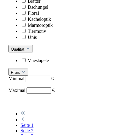
Blätter
Dschungel
Floral
Kacheloptik
Marmoroptik
Tiermotiv
Unis
Qualität
Vliestapete
Preis
Minimal
€
–
Maximal
€
Seite
1
Seite
2