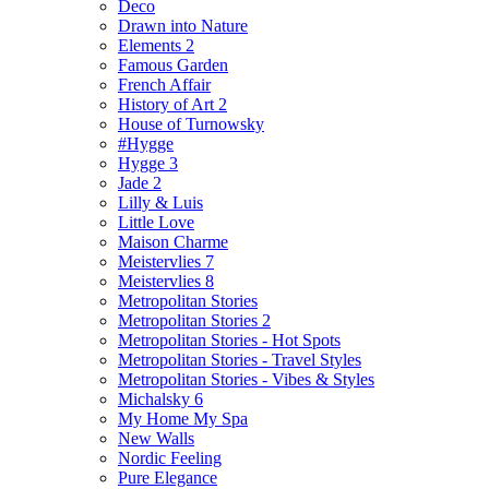
Deco
Drawn into Nature
Elements 2
Famous Garden
French Affair
History of Art 2
House of Turnowsky
#Hygge
Hygge 3
Jade 2
Lilly & Luis
Little Love
Maison Charme
Meistervlies 7
Meistervlies 8
Metropolitan Stories
Metropolitan Stories 2
Metropolitan Stories - Hot Spots
Metropolitan Stories - Travel Styles
Metropolitan Stories - Vibes & Styles
Michalsky 6
My Home My Spa
New Walls
Nordic Feeling
Pure Elegance