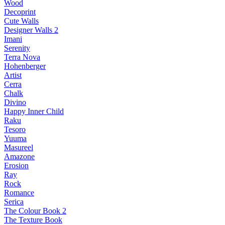
Wood
Decoprint
Cute Walls
Designer Walls 2
Imani
Serenity
Terra Nova
Hohenberger
Artist
Cerra
Chalk
Divino
Happy Inner Child
Raku
Tesoro
Yuuma
Masureel
Amazone
Erosion
Ray
Rock
Romance
Serica
The Colour Book 2
The Texture Book