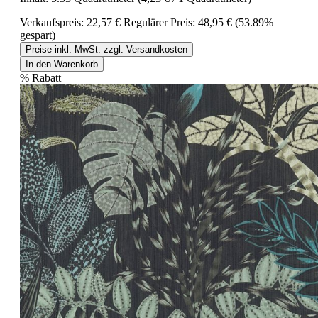
Verkaufspreis:
22,57 €
Regulärer Preis:
48,95 €
(53.89%
gespart)
Preise inkl. MwSt. zzgl. Versandkosten
In den Warenkorb
%
Rabatt