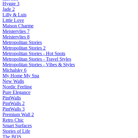
Hygge 3
Jade 2
Lilly & Luis
Little Love
Maison Charme
Meistervlies 7
Meistervlies 8
Metropolitan Stories
Metropolitan Stories 2
Metropolitan Stories - Hot Spots
Metropolitan Stories - Travel Styles
Metropolitan Stories - Vibes & Styles
Michalsky 6
My Home My Spa
New Walls
Nordic Feeling
Pure Elegance
PintWalls
PintWalls 2
PintWalls 3
Premium Wall 2
Retro Chic
Smart Surfaces
Stories of Life
The BOS