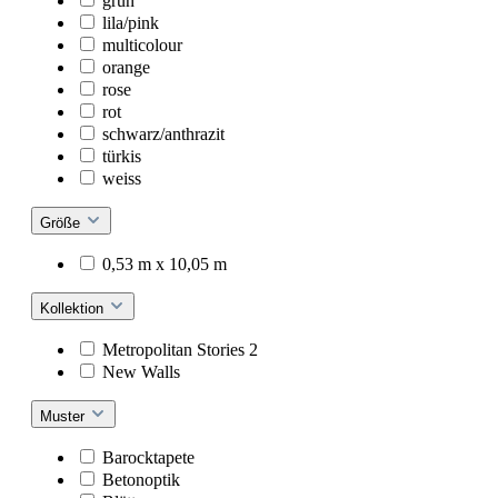
grün
lila/pink
multicolour
orange
rose
rot
schwarz/anthrazit
türkis
weiss
Größe
0,53 m x 10,05 m
Kollektion
Metropolitan Stories 2
New Walls
Muster
Barocktapete
Betonoptik