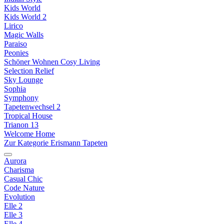
Kids World
Kids World 2
Lirico
Magic Walls
Paraiso
Peonies
Schöner Wohnen Cosy Living
Selection Relief
Sky Lounge
Sophia
Symphony
Tapetenwechsel 2
Tropical House
Trianon 13
Welcome Home
Zur Kategorie Erismann Tapeten
Aurora
Charisma
Casual Chic
Code Nature
Evolution
Elle 2
Elle 3
Elle 4