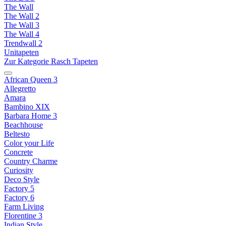
The Wall
The Wall 2
The Wall 3
The Wall 4
Trendwall 2
Unitapeten
Zur Kategorie Rasch Tapeten
African Queen 3
Allegretto
Amara
Bambino XIX
Barbara Home 3
Beachhouse
Beltesto
Color your Life
Concrete
Country Charme
Curiosity
Deco Style
Factory 5
Factory 6
Farm Living
Florentine 3
Indian Style