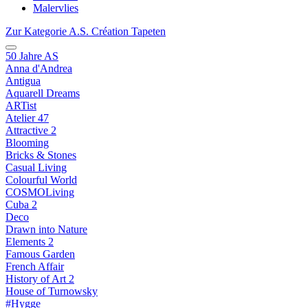
Malervlies
Zur Kategorie A.S. Création Tapeten
50 Jahre AS
Anna d'Andrea
Antigua
Aquarell Dreams
ARTist
Atelier 47
Attractive 2
Blooming
Bricks & Stones
Casual Living
Colourful World
COSMOLiving
Cuba 2
Deco
Drawn into Nature
Elements 2
Famous Garden
French Affair
History of Art 2
House of Turnowsky
#Hygge