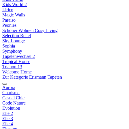
Kids World 2
Lirico
Magic Walls
Paraiso
Peonies
Schöner Wohnen Cosy Living
Selection Relief
Sky Lounge
Sophia
Symphony
Tapetenwechsel 2
Tropical House
Trianon 13
Welcome Home
Zur Kategorie Erismann Tapeten
Aurora
Charisma
Casual Chic
Code Nature
Evolution
Elle 2
Elle 3
Elle 4
Elysium