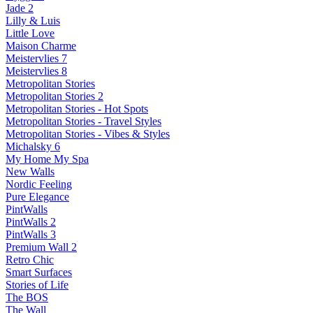
Jade 2
Lilly & Luis
Little Love
Maison Charme
Meistervlies 7
Meistervlies 8
Metropolitan Stories
Metropolitan Stories 2
Metropolitan Stories - Hot Spots
Metropolitan Stories - Travel Styles
Metropolitan Stories - Vibes & Styles
Michalsky 6
My Home My Spa
New Walls
Nordic Feeling
Pure Elegance
PintWalls
PintWalls 2
PintWalls 3
Premium Wall 2
Retro Chic
Smart Surfaces
Stories of Life
The BOS
The Wall