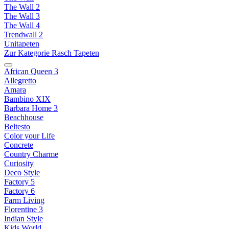
The Wall 2
The Wall 3
The Wall 4
Trendwall 2
Unitapeten
Zur Kategorie Rasch Tapeten
African Queen 3
Allegretto
Amara
Bambino XIX
Barbara Home 3
Beachhouse
Beltesto
Color your Life
Concrete
Country Charme
Curiosity
Deco Style
Factory 5
Factory 6
Farm Living
Florentine 3
Indian Style
Kids World