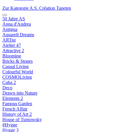
Zur Kategorie A.S. Création Tapeten
50 Jahre AS
Anna d'Andrea
Antigua
Aquarell Dreams
ARTist
Atelier 47
Attractive 2
Blooming
Bricks & Stones
Casual Living
Colourful World
COSMOLiving
Cuba 2
Deco
Drawn into Nature
Elements 2
Famous Garden
French Affair
History of Art 2
House of Turnowsky
#Hygge
Hygge 3