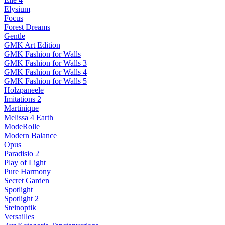
Elysium
Focus
Forest Dreams
Gentle
GMK Art Edition
GMK Fashion for Walls
GMK Fashion for Walls 3
GMK Fashion for Walls 4
GMK Fashion for Walls 5
Holzpaneele
Imitations 2
Martinique
Melissa 4 Earth
ModeRolle
Modern Balance
Opus
Paradisio 2
Play of Light
Pure Harmony
Secret Garden
Spotlight
Spotlight 2
Steinoptik
Versailles