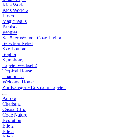
Kids World
Kids World 2
Lirico
Magic Walls
Paraiso
Peonies
Schöner Wohnen Cosy Living
Selection Relief
Sky Lounge
Sophia
Symphony
Tapetenwechsel 2
Tropical House
Trianon 13
Welcome Home
Zur Kategorie Erismann Tapeten
Aurora
Charisma
Casual Chic
Code Nature
Evolution
Elle 2
Elle 3
Elle 4