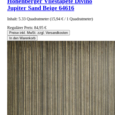
Hohenberger Vliestapete Divino
Jupiter Sand Beige 64616
Inhalt:
5.33 Quadratmeter
(15,94 € / 1 Quadratmeter)
Regulärer Preis:
84,95 €
Preise inkl. MwSt. zzgl. Versandkosten
In den Warenkorb