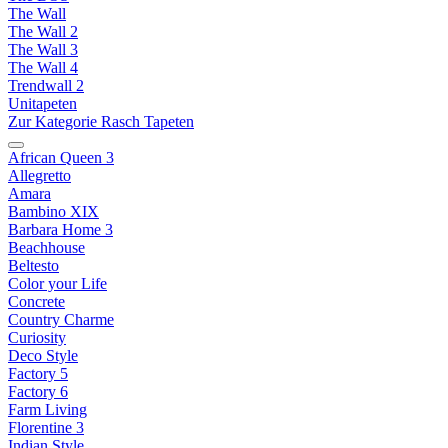
The Wall
The Wall 2
The Wall 3
The Wall 4
Trendwall 2
Unitapeten
Zur Kategorie Rasch Tapeten
African Queen 3
Allegretto
Amara
Bambino XIX
Barbara Home 3
Beachhouse
Beltesto
Color your Life
Concrete
Country Charme
Curiosity
Deco Style
Factory 5
Factory 6
Farm Living
Florentine 3
Indian Style