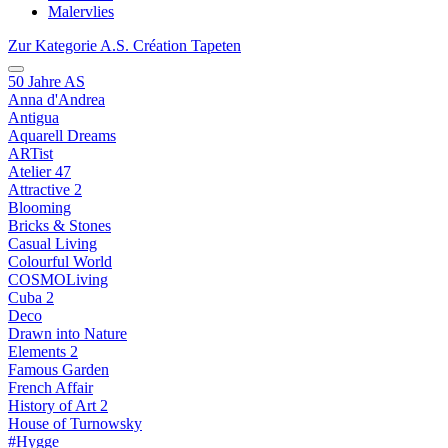
Malervlies
Zur Kategorie A.S. Création Tapeten
50 Jahre AS
Anna d'Andrea
Antigua
Aquarell Dreams
ARTist
Atelier 47
Attractive 2
Blooming
Bricks & Stones
Casual Living
Colourful World
COSMOLiving
Cuba 2
Deco
Drawn into Nature
Elements 2
Famous Garden
French Affair
History of Art 2
House of Turnowsky
#Hygge