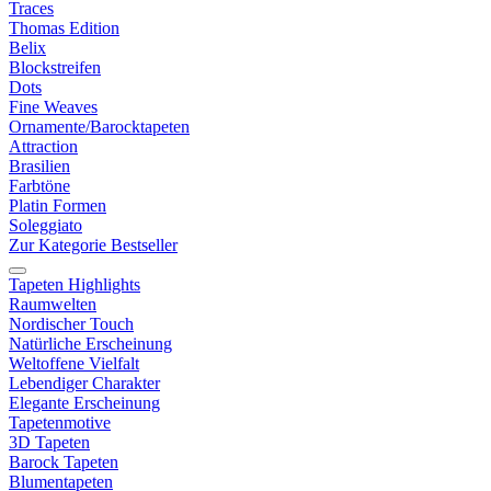
Traces
Thomas Edition
Belix
Blockstreifen
Dots
Fine Weaves
Ornamente/Barocktapeten
Attraction
Brasilien
Farbtöne
Platin Formen
Soleggiato
Zur Kategorie Bestseller
Tapeten Highlights
Raumwelten
Nordischer Touch
Natürliche Erscheinung
Weltoffene Vielfalt
Lebendiger Charakter
Elegante Erscheinung
Tapetenmotive
3D Tapeten
Barock Tapeten
Blumentapeten