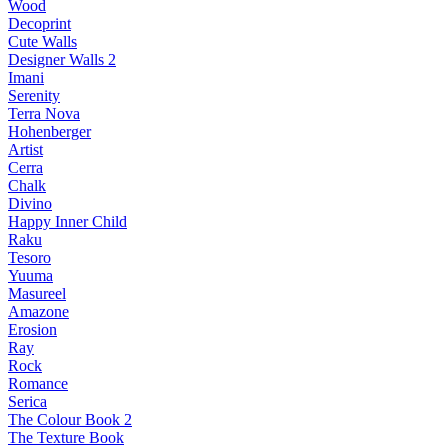
Wood
Decoprint
Cute Walls
Designer Walls 2
Imani
Serenity
Terra Nova
Hohenberger
Artist
Cerra
Chalk
Divino
Happy Inner Child
Raku
Tesoro
Yuuma
Masureel
Amazone
Erosion
Ray
Rock
Romance
Serica
The Colour Book 2
The Texture Book