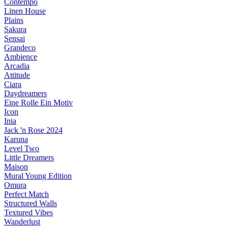
Contempo
Linen House
Plains
Sakura
Sensai
Grandeco
Ambience
Arcadia
Attitude
Ciara
Daydreamers
Eine Rolle Ein Motiv
Icon
Inia
Jack 'n Rose 2024
Karuna
Level Two
Little Dreamers
Maison
Mural Young Edition
Omura
Perfect Match
Structured Walls
Textured Vibes
Wanderlust